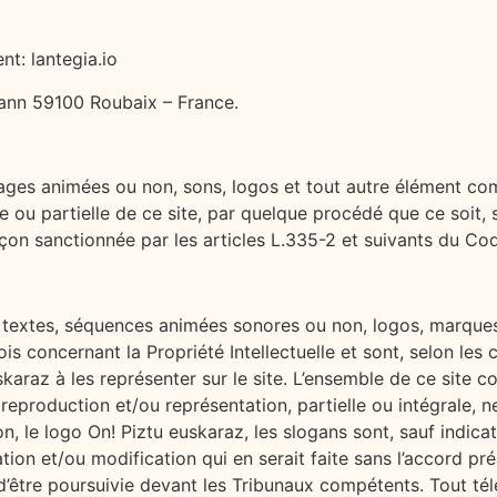
t: lantegia.io
ann 59100 Roubaix – France.
images animées ou non, sons, logos et tout autre élément co
le ou partielle de ce site, par quelque procédé que ce soit, 
açon sanctionnée par les articles L.335-2 et suivants du Code
 textes, séquences animées sonores ou non, logos, marques
ois concernant la Propriété Intellectuelle et sont, selon les
skaraz à les représenter sur le site. L’ensemble de ce site 
 reproduction et/ou représentation, partielle ou intégrale, n
on, le logo On! Piztu euskaraz, les slogans sont, sauf indic
tion et/ou modification qui en serait faite sans l’accord pré
 d’être poursuivie devant les Tribunaux compétents. Tout t