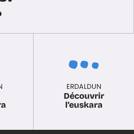
?
N
ERDALDUN
Découvrir
ra
l’euskara