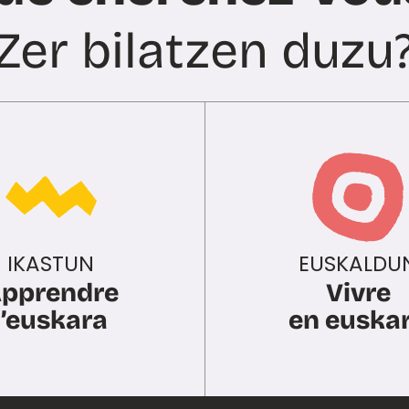
Zer bilatzen duzu
IKASTUN
EUSKALDU
pprendre
Vivre
l’euskara
en euska