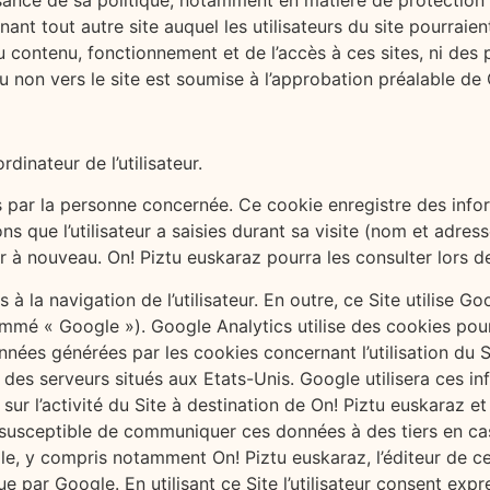
issance de sa politique, notamment en matière de protection
 tout autre site auquel les utilisateurs du site pourraient 
contenu, fonctionnement et de l’accès à ces sites, ni des p
u non vers le site est soumise à l’approbation préalable de 
dinateur de l’utilisateur.
 par la personne concernée. Ce cookie enregistre des infor
ons que l’utilisateur a saisies durant sa visite (nom et adresse
ir à nouveau. On! Piztu euskaraz pourra les consulter lors des
à la navigation de l’utilisateur. En outre, ce Site utilise Go
ommé « Google »). Google Analytics utilise des cookies pou
données générées par les cookies concernant l’utilisation du S
es serveurs situés aux Etats-Unis. Google utilisera ces info
 sur l’activité du Site à destination de On! Piztu euskaraz et d
est susceptible de communiquer ces données à des tiers en cas
e, y compris notamment On! Piztu euskaraz, l’éditeur de ce
ue par Google. En utilisant ce Site l’utilisateur consent e