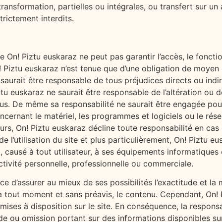
ransformation, partielles ou intégrales, ou transfert sur un
trictement interdits.
e On! Piztu euskaraz ne peut pas garantir l’accès, le foncti
! Piztu euskaraz n’est tenue que d’une obligation de moyen 
saurait être responsable de tous préjudices directs ou indirec
ztu euskaraz ne saurait être responsable de l’altération ou 
irus. De même sa responsabilité ne saurait être engagée pou
cernant le matériel, les programmes et logiciels ou le rése
eurs, On! Piztu euskaraz décline toute responsabilité en cas
ors de l’utilisation du site et plus particulièrement, On! Piztu
 causé à tout utilisateur, à ses équipements informatiques
ivité personnelle, professionnelle ou commerciale.
ce d’assurer au mieux de ses possibilités l’exactitude et la 
r, à tout moment et sans préavis, le contenu. Cependant, On! 
s mises à disposition sur le site. En conséquence, la respons
de ou omission portant sur des informations disponibles su