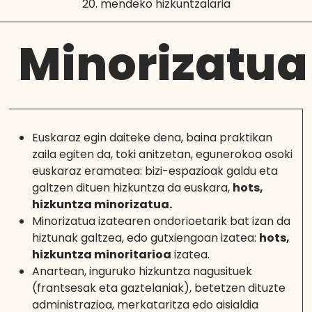
20. mendeko hizkuntzalaria
Minorizatua
Euskaraz egin daiteke dena, baina praktikan
zaila egiten da, toki anitzetan, egunerokoa osoki
euskaraz eramatea: bizi-espazioak galdu eta
galtzen dituen hizkuntza da euskara,
hots,
hizkuntza minorizatua.
Minorizatua izatearen ondorioetarik bat izan da
hiztunak galtzea, edo gutxiengoan izatea:
hots,
hizkuntza minoritarioa
izatea.
Anartean, inguruko hizkuntza nagusituek
(frantsesak eta gaztelaniak), betetzen dituzte
administrazioa, merkataritza edo aisialdia