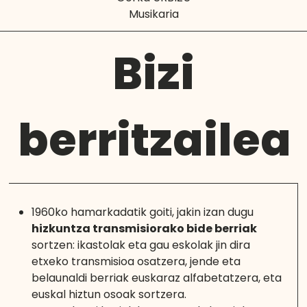
Musikaria
Bizi
berritzailea
1960ko hamarkadatik goiti, jakin izan dugu
hizkuntza transmisiorako bide berriak
sortzen: ikastolak eta gau eskolak jin dira
etxeko transmisioa osatzera, jende eta
belaunaldi berriak euskaraz alfabetatzera, eta
euskal hiztun osoak sortzera.