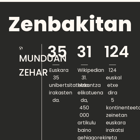
Zenbakitan
35
31
124
MUNDUAN
ZEHAR
Euskara
Wikipedian
124
35
31.
euskal
unibertsitatetan
hizkuntza
etxe
irakasten
elikatuena
dira
da.
da,
5
450
kontinenteeta
000
zeinetan
artikulu
euskara
baino
irakatsi
gehiagorekin.
eta