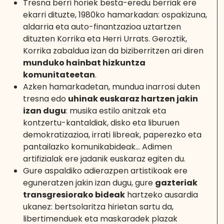
Tresna berri horiek besta-eredu berriak ere
ekarri dituzte, 1980ko hamarkadan: ospakizuna,
aldarria eta auto-finantzazioa uztartzen
dituzten Korrika eta Herri Urrats. Geroztik,
Korrika zabaldua izan da biziberritzen ari diren
munduko hainbat hizkuntza
komunitateetan
.
Azken hamarkadetan, mundua inarrosi duten
tresna edo
uhinak euskaraz hartzen jakin
izan dugu
: musika estilo anitzak eta
kontzertu-kantaldiak, disko eta liburuen
demokratizazioa, irrati libreak, paperezko eta
pantailazko komunikabideak… Adimen
artifizialak ere jadanik euskaraz egiten du.
Gure aspaldiko adierazpen artistikoak ere
eguneratzen jakin izan dugu, gure
gazteriak
transgresiorako bideak
hartzeko ausardia
ukanez: bertsolaritza hirietan sartu da,
libertimenduek eta maskaradek plazak