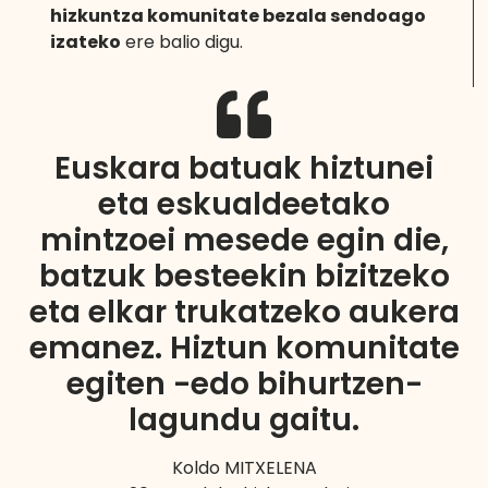
hizkuntza komunitate bezala sendoago
izateko
ere balio digu.
Euskara batuak hiztunei
eta eskualdeetako
mintzoei mesede egin die,
batzuk besteekin bizitzeko
eta elkar trukatzeko aukera
emanez. Hiztun komunitate
egiten -edo bihurtzen-
lagundu gaitu.
Koldo MITXELENA