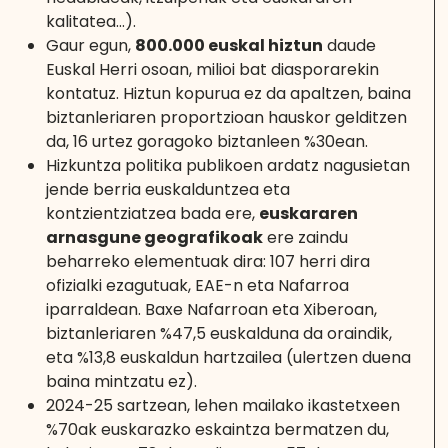
kalitatea…).
Gaur egun,
800.000 euskal hiztun
daude
Euskal Herri osoan, milioi bat diasporarekin
kontatuz. Hiztun kopurua ez da apaltzen, baina
biztanleriaren proportzioan hauskor gelditzen
da, 16 urtez goragoko biztanleen %30ean.
Hizkuntza politika publikoen ardatz nagusietan
jende berria euskalduntzea eta
kontzientziatzea bada ere,
euskararen
arnasgune geografikoak
ere zaindu
beharreko elementuak dira: 107 herri dira
ofizialki ezagutuak, EAE-n eta Nafarroa
iparraldean. Baxe Nafarroan eta Xiberoan,
biztanleriaren %47,5 euskalduna da oraindik,
eta %13,8 euskaldun hartzailea (ulertzen duena
baina mintzatu ez).
2024-25 sartzean, lehen mailako ikastetxeen
%70ak euskarazko eskaintza bermatzen du,