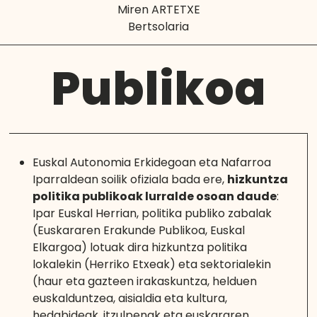
Miren ARTETXE
Bertsolaria
Publikoa
Euskal Autonomia Erkidegoan eta Nafarroa
Iparraldean soilik ofiziala bada ere,
hizkuntza
politika publikoak lurralde osoan daude
:
Ipar Euskal Herrian, politika publiko zabalak
(Euskararen Erakunde Publikoa, Euskal
Elkargoa) lotuak dira hizkuntza politika
lokalekin (Herriko Etxeak) eta sektorialekin
(haur eta gazteen irakaskuntza, helduen
euskalduntzea, aisialdia eta kultura,
hedabideak, itzulpenak eta euskararen