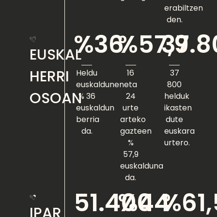
erabiltzen
den.
%36
%57,9
37.8
EUSKAL
HERRI
Heldu
16
37
euskaldunen
eta
800
OSOAN
% 36
24
helduk
euskaldun
urte
ikasten
berria
arteko
dute
da.
gazteen
euskara
%
urtero.
57,9
euskalduna
da.
51.400
%44
%61,
IPAR