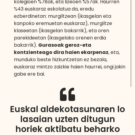
kolegioen %78ak, eta lizeoen %57ak. Haurren
%43 euskaraz eskolatua da, eredu
ezberdinetan: murgiltzean (ikasgelan eta
kanpoko eremuetan euskaraz), murgiltze
klaseetan (ikasgelan bakarrik), eta oren
parekideetan (ikasgelako orenen erdia
bakarrik).
Gurasoak geroz-eta
kontzienteago dira haien ekarpenaz
, eta,
munduko beste hizkuntzetan ez bezala,
euskaraz mintzo zaizkie haien haurrei, ongi jakin
gabe ere bai.
Euskal aldekotasunaren lo
lasaian uzten ditugun
horiek aktibatu beharko