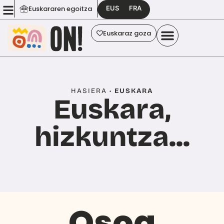
EUS
FRA
Euskararen egoitza
Euskaraz goza
HASIERA
•
EUSKARA
Euskara,
hizkuntza...
Osoa