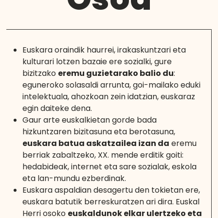
Euskara oraindik haurrei, irakaskuntzari eta
kulturari lotzen bazaie ere sozialki, gure
bizitzako
eremu guzietarako balio du
:
eguneroko solasaldi arrunta, goi-mailako eduki
intelektuala, ahozkoan zein idatzian, euskaraz
egin daiteke dena.
Gaur arte euskalkietan gorde bada
hizkuntzaren bizitasuna eta berotasuna,
euskara batua askatzailea izan da
eremu
berriak zabaltzeko, XX. mende erditik goiti:
hedabideak, internet eta sare sozialak, eskola
eta lan-mundu ezberdinak.
Euskara aspaldian desagertu den tokietan ere,
euskara batutik berreskuratzen ari dira. Euskal
Herri osoko
euskaldunok elkar ulertzeko eta