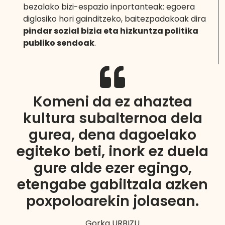
bezalako bizi-espazio inportanteak: egoera
diglosiko hori gainditzeko, baitezpadakoak dira
pindar sozial bizia eta hizkuntza politika
publiko sendoak
.
Komeni da ez ahaztea
kultura subalternoa dela
gurea, dena dagoelako
egiteko beti, inork ez duela
gure alde ezer egingo,
etengabe gabiltzala azken
poxpoloarekin jolasean.
Gorka URBIZU