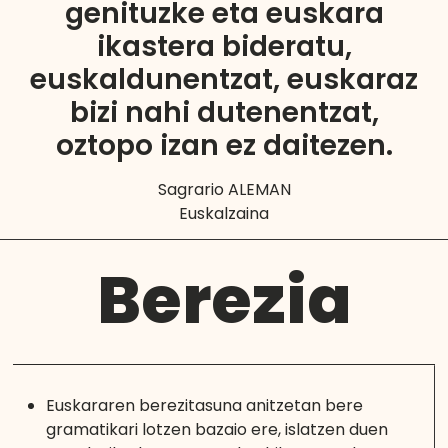
genituzke eta euskara
ikastera bideratu,
euskaldunentzat, euskaraz
bizi nahi dutenentzat,
oztopo izan ez daitezen.
Sagrario ALEMAN
Euskalzaina
Berezia
Euskararen berezitasuna anitzetan bere
gramatikari lotzen bazaio ere, islatzen duen