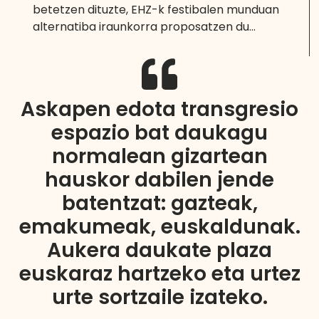
betetzen dituzte, EHZ-k festibalen munduan
alternatiba iraunkorra proposatzen du…
Askapen edota transgresio
espazio bat daukagu
normalean gizartean
hauskor dabilen jende
batentzat: gazteak,
emakumeak, euskaldunak.
Aukera daukate plaza
euskaraz hartzeko eta urtez
urte sortzaile izateko.