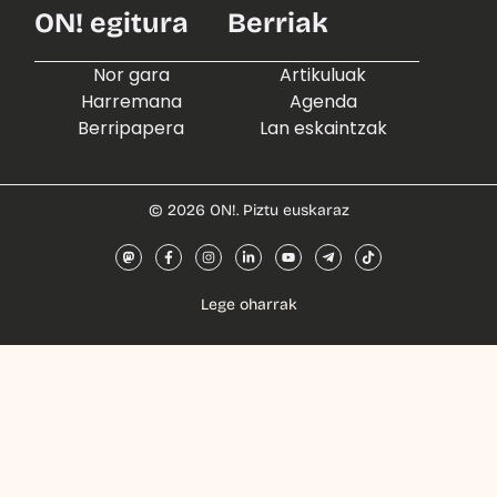
ON! egitura
Berriak
Nor gara
Artikuluak
Harremana
Agenda
Berripapera
Lan eskaintzak
© 2026 ON!. Piztu euskaraz
Lege oharrak