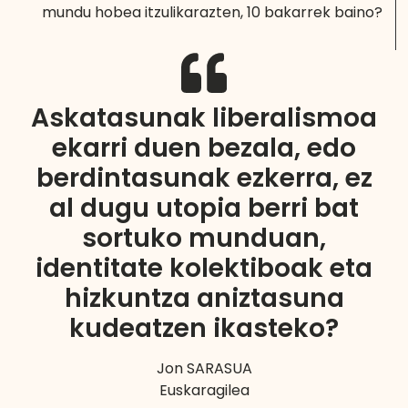
mundu hobea itzulikarazten, 10 bakarrek baino?
Askatasunak liberalismoa
ekarri duen bezala, edo
berdintasunak ezkerra, ez
al dugu utopia berri bat
sortuko munduan,
identitate kolektiboak eta
hizkuntza aniztasuna
kudeatzen ikasteko?
Jon SARASUA
Euskaragilea