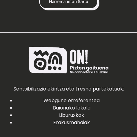
Harremanetan Sartu
Sentsibilizazio ekintza eta tresna partekatuak:
Webgune erreferentea
Baionako lokala
Liburuxkak
Erakusmahaiak