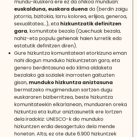
mundu-ikuskera ere ez da ohikoa munduan:
euskalduna, euskara duena
da (berdin zaigu
jatorria, bizitokia, larru kolorea, erlijioa, generoa,
sexualitatea…), eta
hizkuntzatik definitzen
gara
, komunitate bezala (Quechuak bezala,
nahiz-eta populu gehienak haien lurretik edo
estatutik definitzen diren).
Gure hizkuntza komunitateari etorkizuna eman
nahi diogun munduko hizkuntzetan gara, eta
genero berdintasuna edo klima aldaketa
bezalako gai sozialek inarrosten gaituzten
gisan,
munduko hizkuntza aniztasuna
bermatzeko mugimenduan sartzen dugu
euskararen biziberritzea, beste hizkuntza
komunitateekin elkarlanean, munduaren oreka
hizkuntza eta kultur aniztasunetik ere lortzen
dela iradokiz: UNESCO-k dio munduko
hizkuntzen erdia desagertuko dela mende
honetan. Alta, ez ote dute 6.900 hizkuntzek