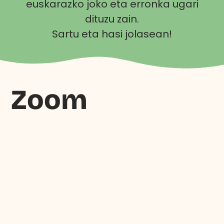
euskarazko joko eta erronka ugari
dituzu zain.
Sartu eta hasi jolasean!
Zoom