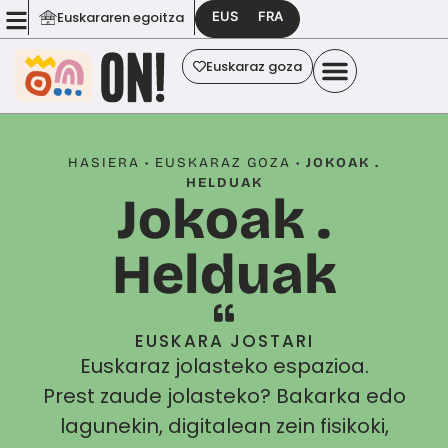
EUS
FRA
Euskararen egoitza
Euskaraz goza
HASIERA
•
EUSKARAZ GOZA
•
JOKOAK .
HELDUAK
Jokoak .
Helduak
EUSKARA JOSTARI
Euskaraz jolasteko espazioa.
Prest zaude jolasteko? Bakarka edo
lagunekin, digitalean zein fisikoki,