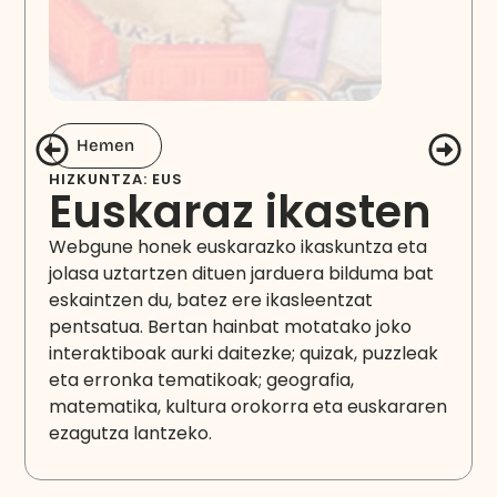
Hemen
HIZKUNTZA: EUS
Euskaraz ikasten
Webgune honek euskarazko ikaskuntza eta
jolasa uztartzen dituen jarduera bilduma bat
eskaintzen du, batez ere ikasleentzat
pentsatua. Bertan hainbat motatako joko
interaktiboak aurki daitezke; quizak, puzzleak
eta erronka tematikoak; geografia,
matematika, kultura orokorra eta euskararen
ezagutza lantzeko.