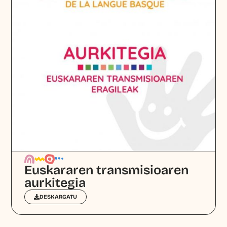
Euskararen transmisioaren
aurkitegia
DESKARGATU