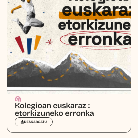
Kolegioan euskaraz :
etorkizuneko erronka
DESKARGATU