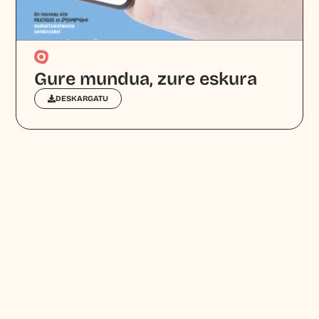
Gure mundua, zure eskura
DESKARGATU