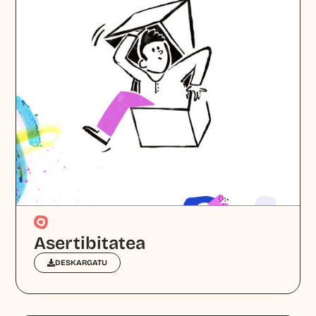
Asertibitatea
DESKARGATU