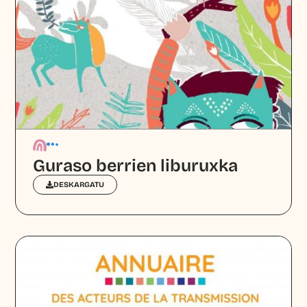
Guraso berrien liburuxka
DESKARGATU