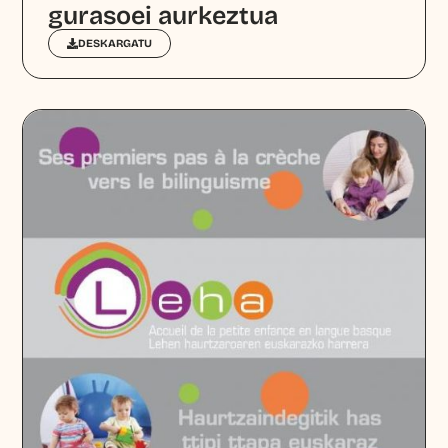
gurasoei aurkeztua
DESKARGATU