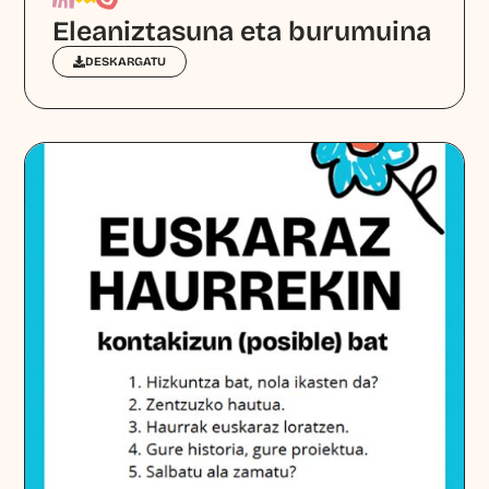
Eleaniztasuna eta burumuina
DESKARGATU