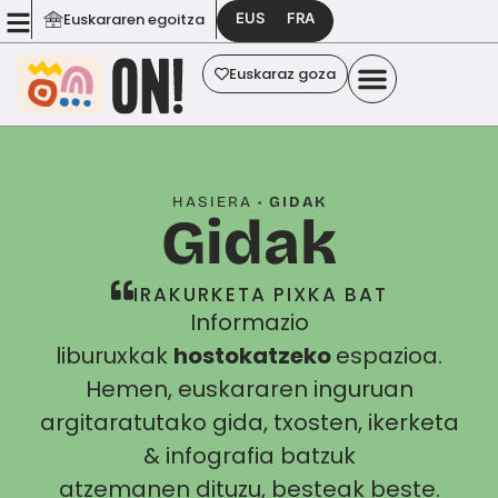
EUS
FRA
Euskararen egoitza
Euskaraz goza
HASIERA
•
GIDAK
Gidak
IRAKURKETA PIXKA BAT
Informazio
liburuxkak
hostokatzeko
espazioa.
Hemen, euskararen inguruan
argitaratutako gida, txosten, ikerketa
& infografia batzuk
atzemanen dituzu, besteak beste.