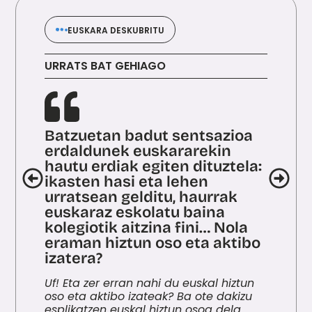
EUSKARA DESKUBRITU
URRATS BAT GEHIAGO
Batzuetan badut sentsazioa
erdaldunek euskararekin
hautu erdiak egiten dituztela:
ikasten hasi eta lehen
urratsean gelditu, haurrak
euskaraz eskolatu baina
kolegiotik aitzina fini… Nola
eraman hiztun oso eta aktibo
izatera?
Uf! Eta zer erran nahi du euskal hiztun
oso eta aktibo izateak? Ba ote dakizu
esplikatzen euskal hiztun osoa dela...