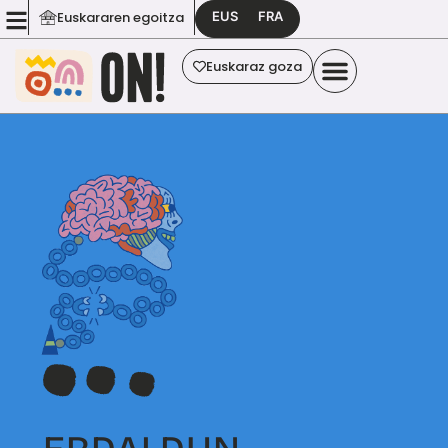
EUS
FRA
Euskararen egoitza
Euskaraz goza