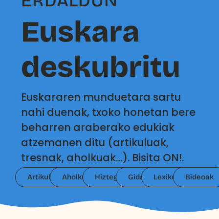
ERDALDUN
Euskara
deskubritu
Euskararen munduetara sartu
nahi duenak, txoko honetan bere
beharren araberako edukiak
atzemanen ditu (artikuluak,
tresnak, aholkuak…). Bisita ON!.
Artikuluak
Aholkuak
Hiztegiak
Gidak
Lexikoak
Bideoak