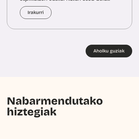
Irakurri
Aholku guziak
Nabarmendutako
hiztegiak