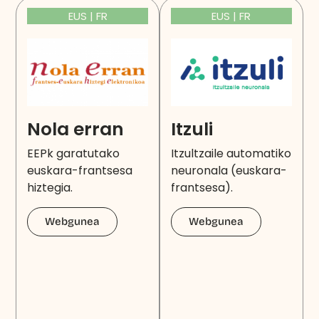
EUS | FR
EUS | FR
Nola erran
Itzuli
EEPk garatutako
Itzultzaile automatiko
euskara-frantsesa
neuronala (euskara-
hiztegia.
frantsesa).
Webgunea
Webgunea