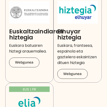
Euskaltzaindiaren
Elhuyar
hiztegia
hiztegia
Euskara batuaren
Euskara, frantsesa,
hiztegi arauemailea.
espainola eta
gaztelera eskaintzen
dituen hiztegia
Webgunea
Webgunea
EUS | FR