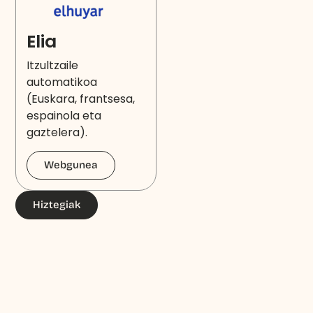
Elia
Itzultzaile
automatikoa
(Euskara, frantsesa,
espainola eta
gaztelera).
Webgunea
Hiztegiak