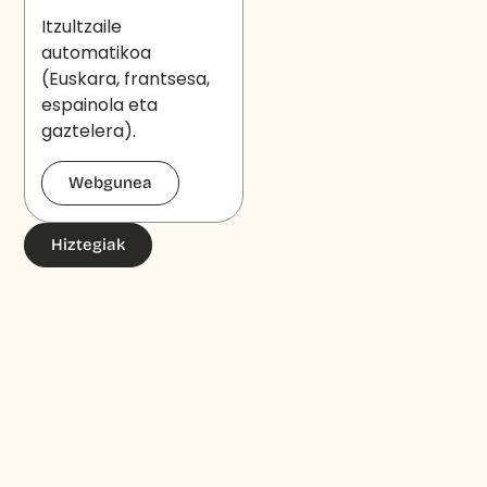
Itzultzaile
automatikoa
(Euskara, frantsesa,
espainola eta
gaztelera).
Webgunea
Hiztegiak