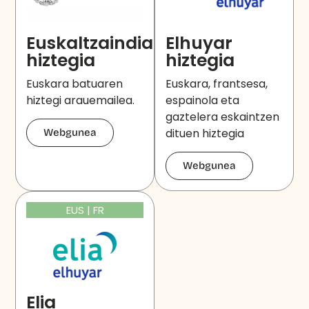
Euskaltzaindiaren
Elhuyar
hiztegia
hiztegia
Euskara batuaren
Euskara, frantsesa,
hiztegi arauemailea.
espainola eta
gaztelera eskaintzen
dituen hiztegia
Webgunea
Webgunea
EUS | FR
Elia