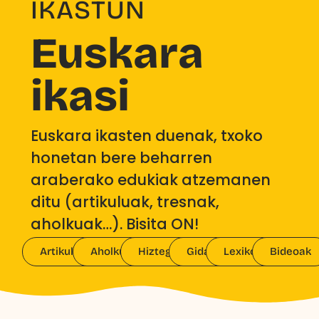
IKASTUN
Euskara
ikasi
Euskara ikasten duenak, txoko
honetan bere beharren
araberako edukiak atzemanen
ditu (artikuluak, tresnak,
aholkuak…). Bisita ON!
Artikuluak
Aholkuak
Hiztegiak
Gidak
Lexikoak
Bideoak