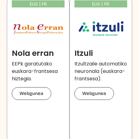
EUS | FR
EUS | FR
Nola erran
Itzuli
EEPk garatutako
Itzultzaile automatiko
euskara-frantsesa
neuronala (euskara-
hiztegia.
frantsesa).
Webgunea
Webgunea