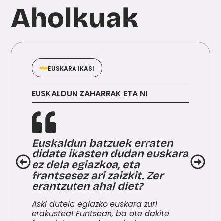
Aholkuak
EUSKARA IKASI
EUSKALDUN ZAHARRAK ETA NI
Euskaldun batzuek erraten
didate ikasten dudan euskara
ez dela egiazkoa, eta
frantsesez ari zaizkit. Zer
erantzuten ahal diet?
Aski dutela egiazko euskara zuri
erakustea! Funtsean, ba ote dakite