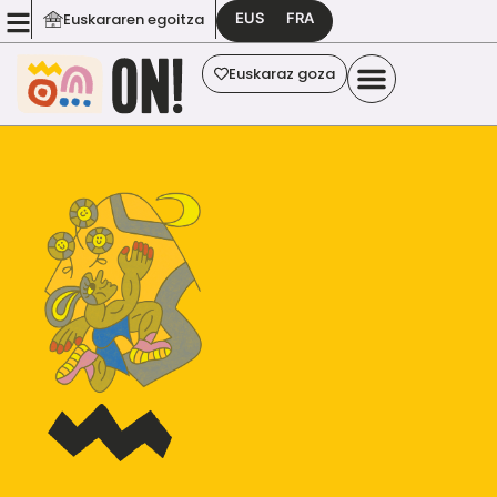
EUS
FRA
Euskararen egoitza
Euskaraz goza