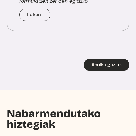
formulatzen zer den egiazko...
Irakurri
Aholku guziak
Nabarmendutako
hiztegiak