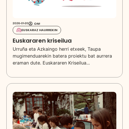
ON!
2026-01-20
EUSKARAZ HAURREKIN
Euskararen kriseilua
Urruña eta Azkaingo herri etxeek, Taupa
mugimenduarekin batera proiektu bat aurrera
eraman dute. Euskararen Kriseilua...