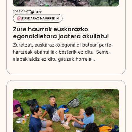
ON!
2026-04-07
EUSKARAZ HAURREKIN
Zure haurrak euskarazko
egonaldietara joatera akuilatu!
Zuretzat, euskarazko egonaldi batean parte-
hartzeak abantailak besterik ez ditu. Seme-
alabak aldiz ez ditu gauzak horrela...