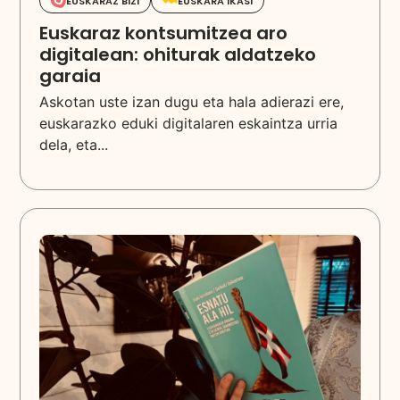
EUSKARAZ BIZI
EUSKARA IKASI
Euskaraz kontsumitzea aro
digitalean: ohiturak aldatzeko
garaia
Askotan uste izan dugu eta hala adierazi ere,
euskarazko eduki digitalaren eskaintza urria
dela, eta...