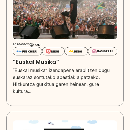
ON!
2026-06-23
EUSKARAZ HAURREKIN
EUSKARAZ BIZI
EUSKARA IKASI
EUSKARA DESKUBRITU
“Euskal Musika”
“Euskal musika” izendapena erabiltzen dugu
euskaraz sortutako abestiak aipatzeko.
Hizkuntza gutxitua garen heinean, gure
kultura...