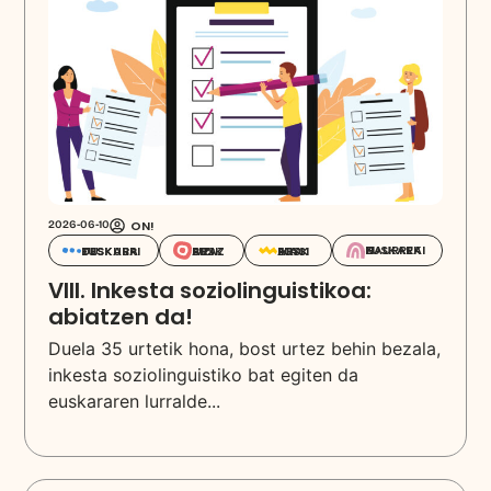
ON!
2026-06-10
EUSKARAZ HAURREKIN
EUSKARAZ BIZI
EUSKARA IKASI
EUSKARA DESKUBRITU
VIII. Inkesta soziolinguistikoa:
abiatzen da!
Duela 35 urtetik hona, bost urtez behin bezala,
inkesta soziolinguistiko bat egiten da
euskararen lurralde...