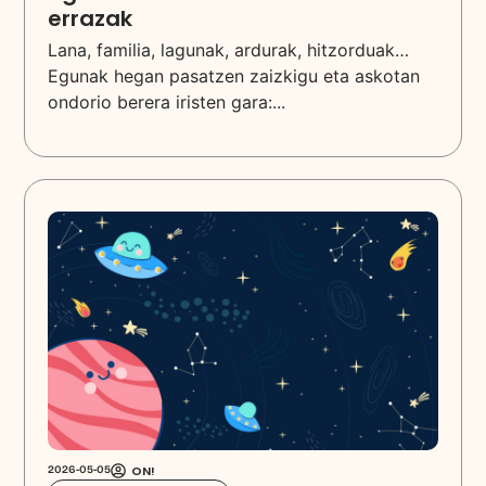
errazak
Lana, familia, lagunak, ardurak, hitzorduak…
Egunak hegan pasatzen zaizkigu eta askotan
ondorio berera iristen gara:...
ON!
2026-05-05