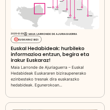
MAIA LARRONDE DE AJURIAGUERRA
2025-12-30
EUSKARAZ BIZI
Euskal Hedabideak: hurbileko
informazioa entzun, begira eta
irakur Euskaraz!
Maia Larronde de Ajuriaguerra – Euskal
Hedabideak Euskararen biziraupenerako
ezinbesteko tresnak dira euskarazko
hedabideak. Egunerokoan...