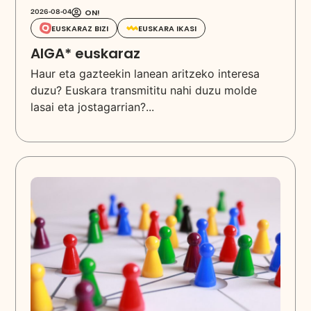
ON!
2026-08-04
EUSKARAZ BIZI
EUSKARA IKASI
AIGA* euskaraz
Haur eta gazteekin lanean aritzeko interesa
duzu? Euskara transmititu nahi duzu molde
lasai eta jostagarrian?...