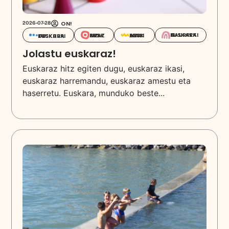
ON!
2026-07-28
EUSKARAZ HAURREKIN
EUSKARAZ BIZI
EUSKARA IKASI
EUSKARA DESKUBRITU
Jolastu euskaraz!
Euskaraz hitz egiten dugu, euskaraz ikasi,
euskaraz harremandu, euskaraz amestu eta
haserretu. Euskara, munduko beste...