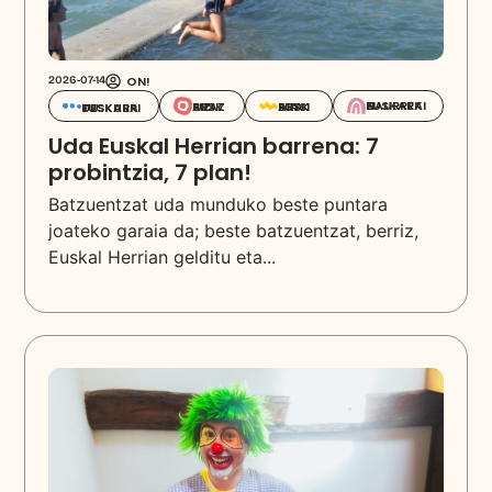
ON!
2026-07-14
EUSKARAZ HAURREKIN
EUSKARAZ BIZI
EUSKARA IKASI
EUSKARA DESKUBRITU
Uda Euskal Herrian barrena: 7
probintzia, 7 plan!
Batzuentzat uda munduko beste puntara
joateko garaia da; beste batzuentzat, berriz,
Euskal Herrian gelditu eta...