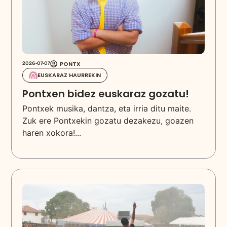
PONTX
2026-07-07
EUSKARAZ HAURREKIN
Pontxen bidez euskaraz gozatu!
Pontxek musika, dantza, eta irria ditu maite.
Zuk ere Pontxekin gozatu dezakezu, goazen
haren xokora!...