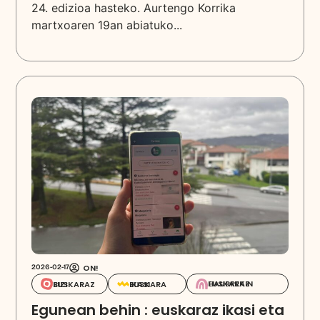
24. edizioa hasteko. Aurtengo Korrika
martxoaren 19an abiatuko...
ON!
2026-02-17
EUSKARAZ HAURREKIN
EUSKARAZ BIZI
EUSKARA IKASI
Egunean behin : euskaraz ikasi eta