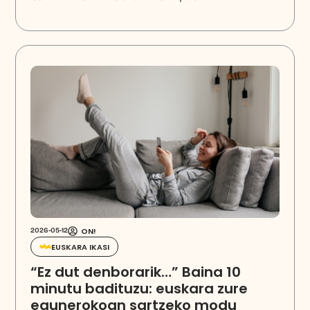
ON!
2026-05-12
EUSKARA IKASI
“Ez dut denborarik…” Baina 10
minutu badituzu: euskara zure
egunerokoan sartzeko modu