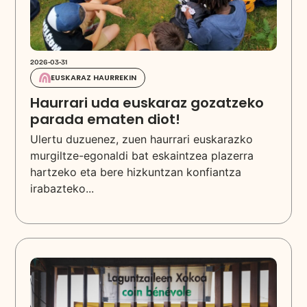
2026-03-31
EUSKARAZ HAURREKIN
Haurrari uda euskaraz gozatzeko
parada ematen diot!
Ulertu duzuenez, zuen haurrari euskarazko
murgiltze-egonaldi bat eskaintzea plazerra
hartzeko eta bere hizkuntzan konfiantza
irabazteko...