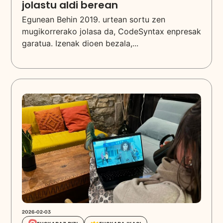
jolastu aldi berean
Egunean Behin 2019. urtean sortu zen
mugikorrerako jolasa da, CodeSyntax enpresak
garatua. Izenak dioen bezala,...
2026-02-03