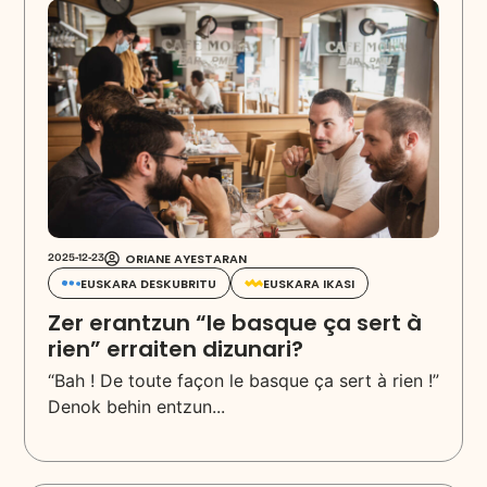
ORIANE AYESTARAN
2025-12-23
EUSKARA IKASI
EUSKARA DESKUBRITU
Zer erantzun “le basque ça sert à
rien” erraiten dizunari?
“Bah ! De toute façon le basque ça sert à rien !”
Denok behin entzun...