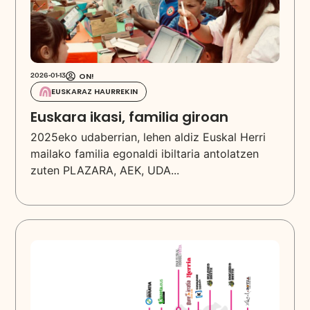
ON!
2026-01-13
EUSKARAZ HAURREKIN
Euskara ikasi, familia giroan
2025eko udaberrian, lehen aldiz Euskal Herri
mailako familia egonaldi ibiltaria antolatzen
zuten PLAZARA, AEK, UDA...