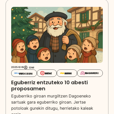
ON!
2025-12-16
EUSKARAZ HAURREKIN
EUSKARAZ BIZI
EUSKARA IKASI
EUSKARA DESKUBRITU
Eguberriz entzuteko 10 abesti
proposamen
Eguberriko giroan murgiltzen Dagoeneko
sartuak gara eguberriko giroan. Jertse
potoloak gurekin ditugu, herrietako kaleak