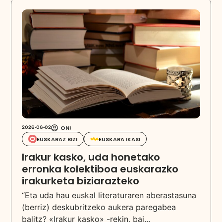
ON!
2026-06-02
EUSKARAZ BIZI
EUSKARA IKASI
Irakur kasko, uda honetako
erronka kolektiboa euskarazko
irakurketa biziarazteko
“Eta uda hau euskal literaturaren aberastasuna
(berriz) deskubritzeko aukera paregabea
balitz? «Irakur kasko» -rekin, bai...