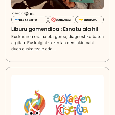
ON!
2026-01-27
EUSKARAZ BIZI
EUSKARA IKASI
EUSKARA DESKUBRITU
Liburu gomendioa : Esnatu ala hil
Euskararen oraina eta geroa, diagnostiko baten
argitan. Euskalgintza zertan den jakin nahi
duen euskaltzale edo...