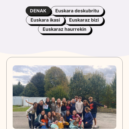
DENAK
Euskara deskubritu
Euskara ikasi
Euskaraz bizi
Euskaraz haurrekin