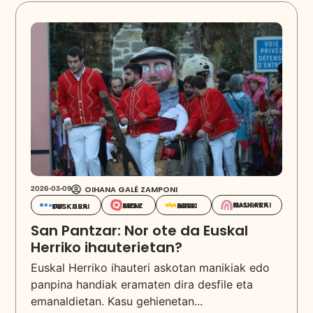
OIHANA GALÉ ZAMPONI
2026-03-09
EUSKARAZ HAURREKIN
EUSKARAZ BIZI
EUSKARA IKASI
EUSKARA DESKUBRITU
San Pantzar: Nor ote da Euskal
Herriko ihauterietan?
Euskal Herriko ihauteri askotan manikiak edo
panpina handiak eramaten dira desfile eta
emanaldietan. Kasu gehienetan...