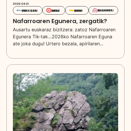
2026-04-21
EUSKARAZ HAURREKIN
EUSKARAZ BIZI
EUSKARA IKASI
EUSKARA DESKUBRITU
Nafarroaren Egunera, zergatik?
Ausartu euskaraz bizitzera: zatoz Nafarroaren
Egunera Tik-tak…2026ko Nafarroaren Eguna
ate joka dugu! Urtero bezala, apirilaren...