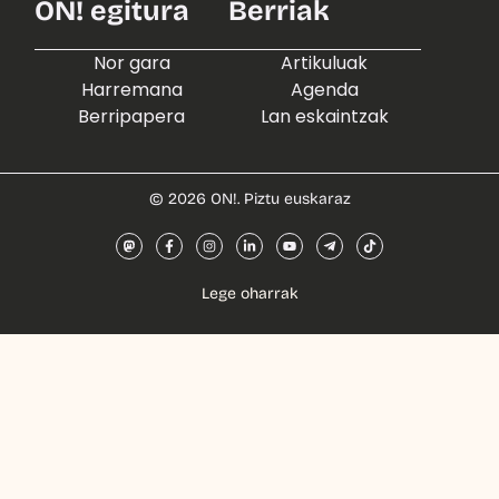
ON! egitura
Berriak
Nor gara
Artikuluak
Harremana
Agenda
Berripapera
Lan eskaintzak
© 2026 ON!. Piztu euskaraz
Lege oharrak