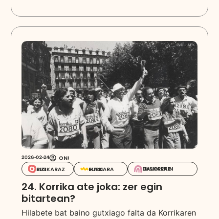
ON!
2026-02-24
EUSKARAZ HAURREKIN
EUSKARAZ BIZI
EUSKARA IKASI
24. Korrika ate joka: zer egin
bitartean?
Hilabete bat baino gutxiago falta da Korrikaren