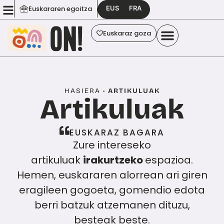
EUS
FRA
Euskararen egoitza
Euskaraz goza
HASIERA
•
ARTIKULUAK
Artikuluak
EUSKARAZ BAGARA
Zure intereseko
artikuluak
irakurtzeko
espazioa.
Hemen, euskararen alorrean ari giren
eragileen gogoeta, gomendio edota
berri batzuk atzemanen dituzu,
besteak beste.