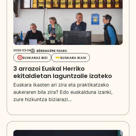
BÉRENGÈRE FEARS
2026-03-24
EUSKARAZ BIZI
EUSKARA IKASI
3 arrazoi Euskal Herriko
ekitaldietan laguntzaile izateko
Euskara ikasten ari zira eta praktikatzeko
aukeraren bila zira? Edo euskalduna izanki,
zure hizkuntza biziarazi...