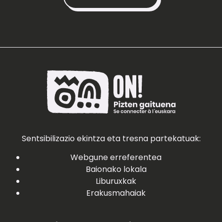
Sentsibilizazio ekintza eta tresna partekatuak:
Webgune erreferentea
Baionako lokala
Liburuxkak
Erakusmahaiak