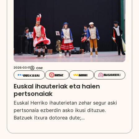
ON!
2026-03-17
EUSKARAZ HAURREKIN
EUSKARAZ BIZI
EUSKARA IKASI
EUSKARA DESKUBRITU
Euskal ihauteriak eta haien
pertsonaiak
Euskal Herriko ihauterietan zehar segur aski
pertsonaia ezberdin asko ikusi dituzue.
Batzuek itxura dotorea dute;...