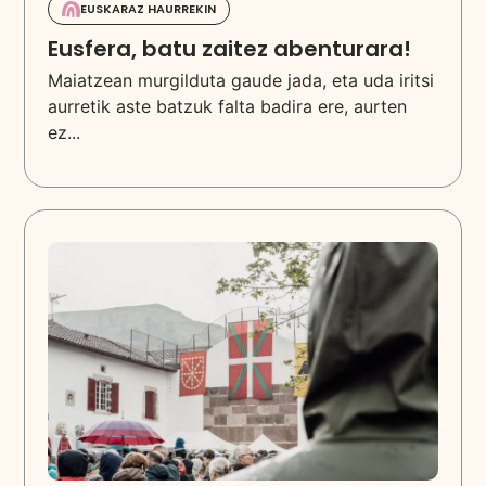
EUSKARAZ HAURREKIN
Eusfera, batu zaitez abenturara!
Maiatzean murgilduta gaude jada, eta uda iritsi
aurretik aste batzuk falta badira ere, aurten
ez...