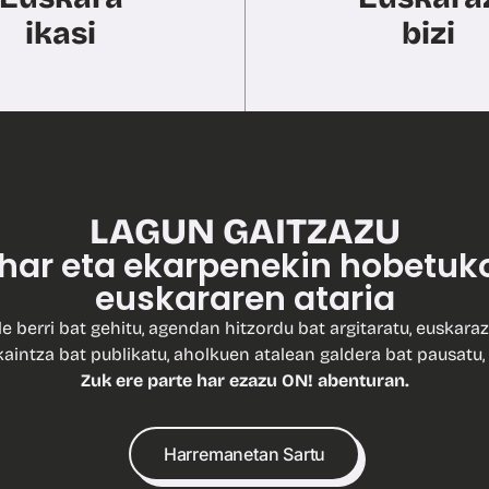
ikasi
bizi
LAGUN GAITZAZU
ohar eta ekarpenekin hobetuk
euskararen ataria
le berri bat gehitu, agendan hitzordu bat argitaratu, euskaraz
kaintza bat publikatu, aholkuen atalean galdera bat pausatu, 
Zuk ere parte har ezazu ON! abenturan.
Harremanetan Sartu