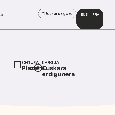
Euskaraz goza
ia
EUS
FRA
EGITURA
KARGUA
Plazara
Euskara
erdigunera