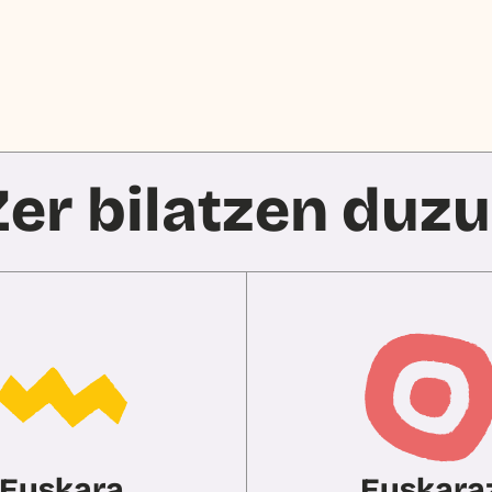
Zer bilatzen duzu
Euskara
Euskara