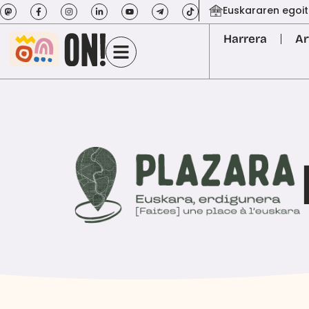
Euskararen egoit
Harrera
Ar