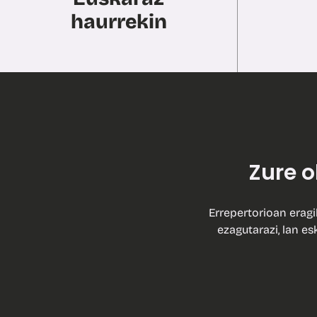
haurrekin
Zure 
Errepertorioan eragi
ezagutarazi, lan es