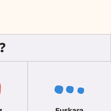
?
z
Euskara