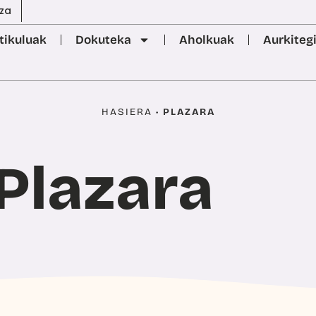
za
tikuluak
Dokuteka
Aholkuak
Aurkiteg
HASIERA
•
PLAZARA
Plazara