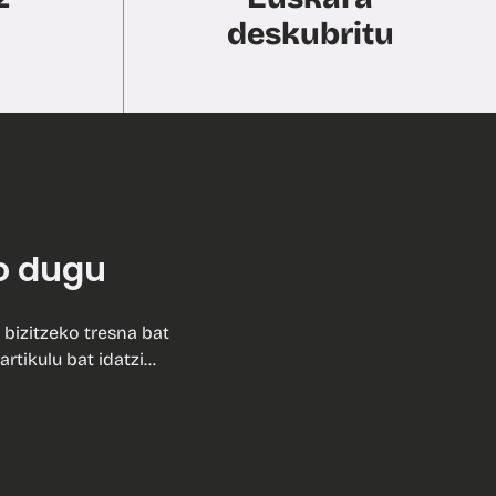
deskubritu
o dugu
 bizitzeko tresna bat
artikulu bat idatzi…