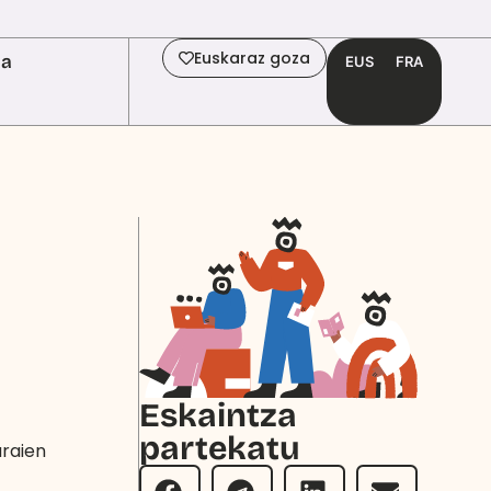
Euskaraz goza
ia
EUS
FRA
Eskaintza
partekatu
araien