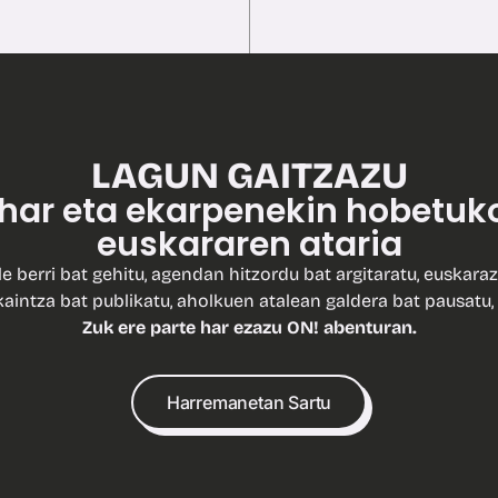
LAGUN GAITZAZU
ohar eta ekarpenekin hobetuk
euskararen ataria
le berri bat gehitu, agendan hitzordu bat argitaratu, euskaraz
kaintza bat publikatu, aholkuen atalean galdera bat pausatu, 
Zuk ere parte har ezazu ON! abenturan.
Harremanetan Sartu