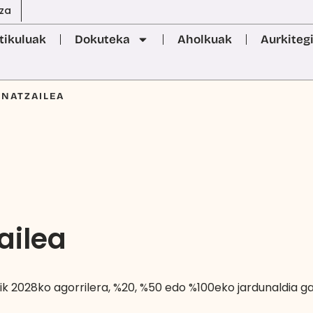
za
tikuluak
Dokuteka
Aholkuak
Aurkiteg
INATZAILEA
ailea
tik 2028ko agorrilera, %20, %50 edo %100eko jardunaldia g