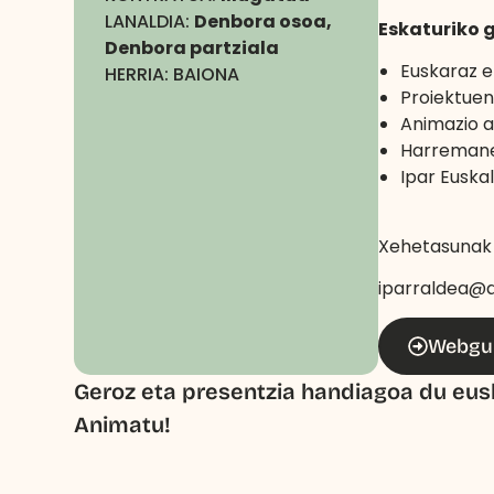
LANALDIA:
Denbora osoa,
Eskaturiko 
Denbora partziala
Euskaraz e
HERRIA: BAIONA
Proiektuen
Animazio a
Harremanet
Ipar Euska
Xehetasunak 
iparraldea@a
Webgu
Geroz eta presentzia handiagoa du eus
Animatu!