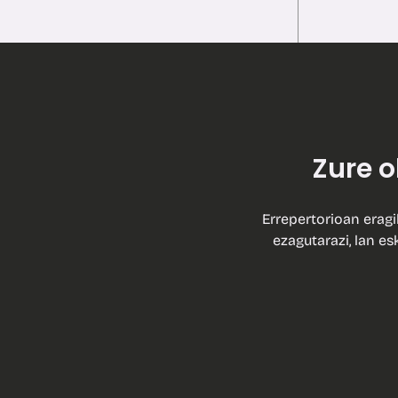
Zure 
Errepertorioan eragi
ezagutarazi, lan es