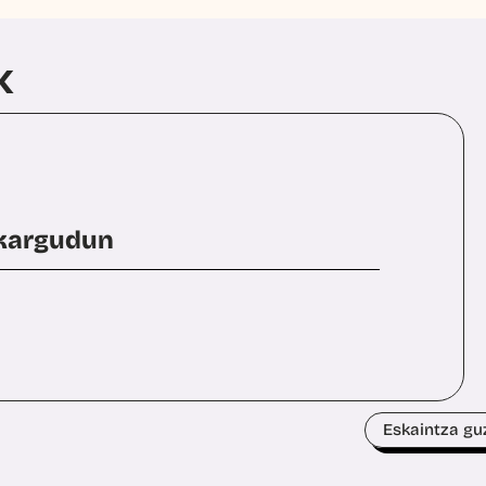
K
-kargudun
Eskaintza gu