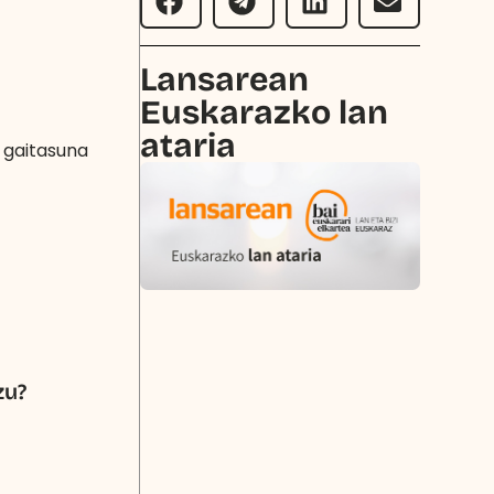
Lansarean
Euskarazko lan
ataria
 gaitasuna
zu?