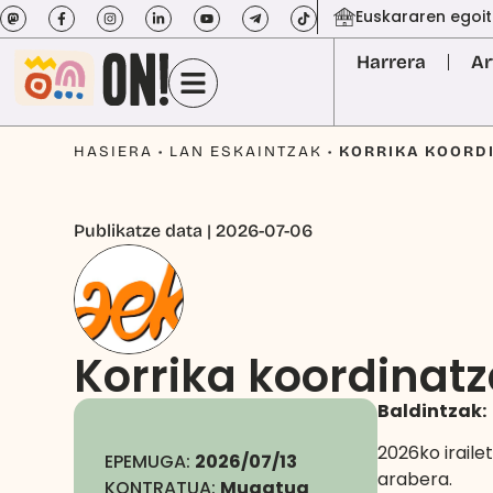
Euskararen egoit
Harrera
Ar
HASIERA
•
LAN ESKAINTZAK
•
KORRIKA KOORD
Publikatze data | 2026-07-06
Korrika koordinatz
Baldintzak:
2026ko iraile
EPEMUGA:
2026/07/13
arabera.
KONTRATUA:
Mugatua