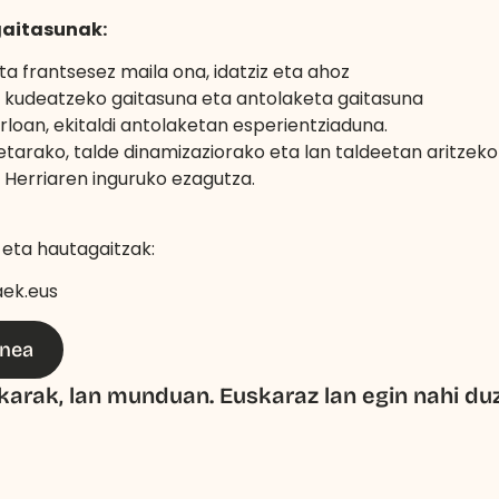
gaitasunak:
ta frantsesez maila ona, idatziz eta ahoz
 kudeatzeko gaitasuna eta antolaketa gaitasuna
rloan, ekitaldi antolaketan esperientziaduna.
arako, talde dinamizaziorako eta lan taldeetan aritzeko
l Herriaren inguruko ezagutza.
eta hautagaitzak:
ek.eus
nea
karak, lan munduan. Euskaraz lan egin nahi du