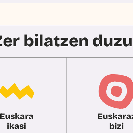
Zer bilatzen duzu
Euskara
Euskara
ikasi
bizi