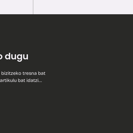
o dugu
 bizitzeko tresna bat
artikulu bat idatzi…