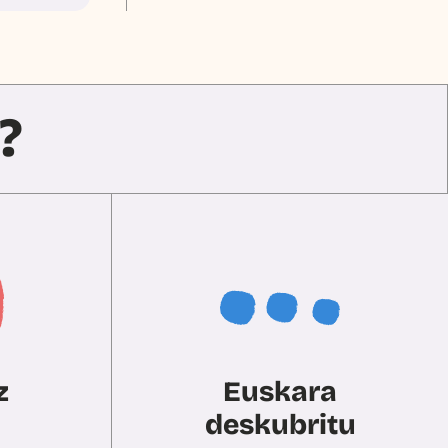
?
z
Euskara
deskubritu