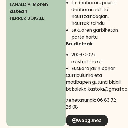
Lo denboran, pausa
LANALDIA:
8 oren
denboran edota
astean
haurtzaindegian,
HERRIA: BOKALE
haurrak zaindu
Lekuaren garbiketan
parte hartu
Baldintzak
:
2026-2027
ikasturterako
Euskara jakin behar
Curriculuma eta
motibapen gutuna bidali:
bokalekoikastola@gmail.c
Xehetasunak: 06 83 72
26 08
Webgunea