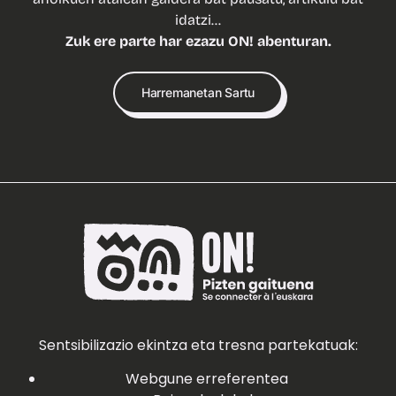
idatzi…
Zuk ere parte har ezazu ON! abenturan.
Harremanetan Sartu
Sentsibilizazio ekintza eta tresna partekatuak:
Webgune erreferentea