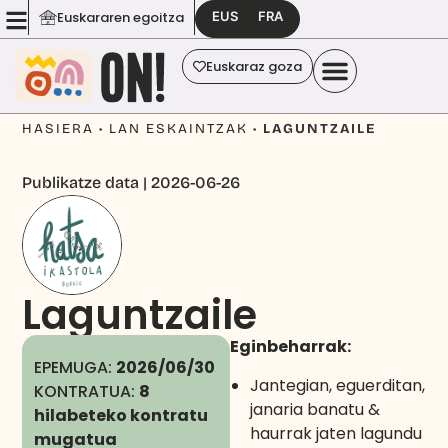
EUS
FRA
Euskararen egoitza
Euskaraz goza
HASIERA
•
LAN ESKAINTZAK
•
LAGUNTZAILE
Publikatze data | 2026-06-26
Laguntzaile
Eginbeharrak:
EPEMUGA:
2026/06/30
Jantegian, eguerditan,
KONTRATUA:
8
janaria banatu &
hilabeteko kontratu
haurrak jaten lagundu
mugatua