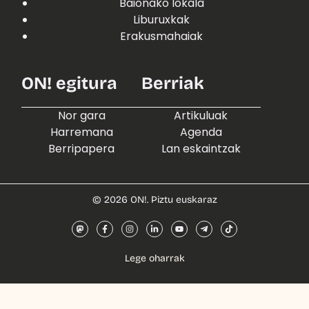
Baionako lokala
Liburuxkak
Erakusmahaiak
ON! egitura
Berriak
Nor gara
Artikuluak
Harremana
Agenda
Berripapera
Lan eskaintzak
© 2026 ON!. Piztu euskaraz
Lege oharrak