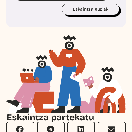
Eskaintza guziak
Eskaintza partekatu