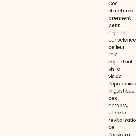
Ces
structures
prennent
petit-
à-petit
conscience
de leur
rôle
important
vis-à-
vis de
l’épanouis
linguistique
des
enfants,
et de la
revitalisati
de
l’euskara.