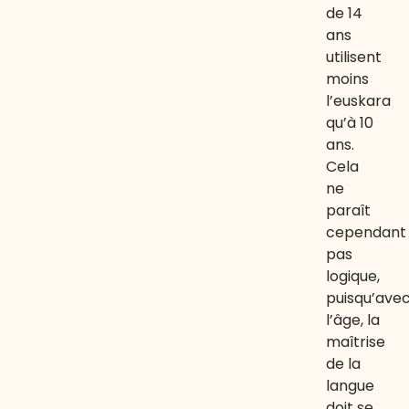
de 14
ans
utilisent
moins
l’euskara
qu’à 10
ans.
Cela
ne
paraît
cependant
pas
logique,
puisqu’ave
l’âge, la
maîtrise
de la
langue
doit se