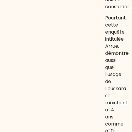
consolider…
Pourtant,
cette
enquête,
intitulée
Arrue,
démontre
aussi
que
l’usage
de
l’euskara
se
maintient
à 14
ans
comme
à 10