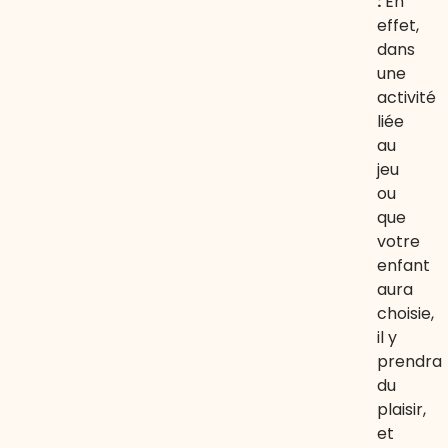
:
En
effet,
dans
une
activité
liée
au
jeu
ou
que
votre
enfant
aura
choisie,
il y
prendra
du
plaisir,
et