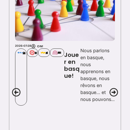
ON!
2026-07-28
20
Nous parlons
ACCOMPAGNER MES ENFANTS
VIVRE EN EUSKARA
APPRENDRE L'EUSKARA
DÉCOUVRIR L'EUSKARA
Joue
en basque,
r en
nous
basq
apprenons en
ue!
basque, nous
rêvons en
basque… et
nous pouvons...