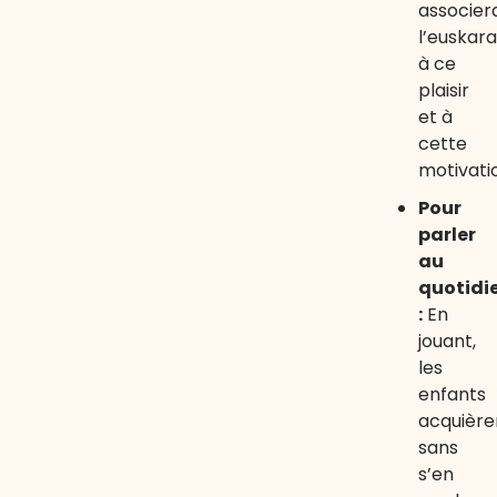
associer
l’euskara
à ce
plaisir
et à
cette
motivati
Pour
parler
au
quotidi
:
En
jouant,
les
enfants
acquière
sans
s’en