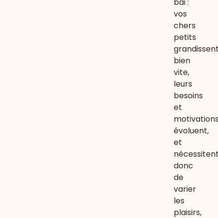
bai :
vos
chers
petits
grandissen
bien
vite,
leurs
besoins
et
motivation
évoluent,
et
nécessiten
donc
de
varier
les
plaisirs,