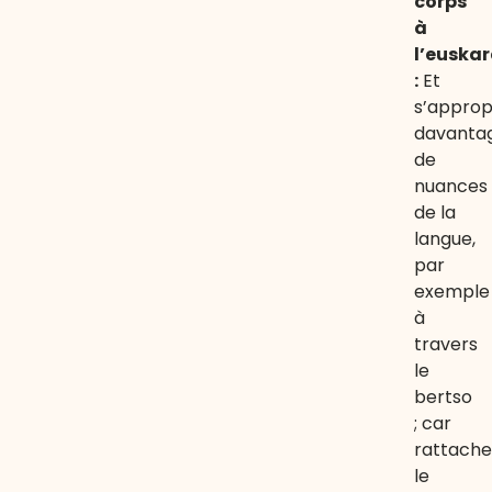
corps
à
l’euska
:
Et
s’approp
davanta
de
nuances
de la
langue,
par
exemple
à
travers
le
bertso
; car
rattache
le