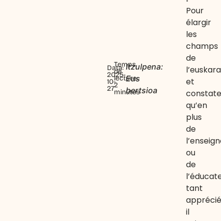
Pour
élargir
les
champs
de
Temps
Itzulpena:
Data:
l’euskara
de
2025-
Eus
lecture:
et
10-
2
27
bertsioa
constate
minutes
qu’en
plus
de
l’enseig
ou
de
l’éducat
tant
apprécié
il