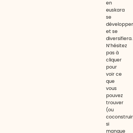
en
euskara
se
développe
et se
diversifiera.
N’hésitez
pas à
cliquer
pour
voir ce
que
vous
pouvez
trouver
(ou
coconstruir
si
manque