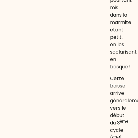
pourtant
mis
dans la
marmite
étant
petit,
en les
scolarisant
en
basque !
Cette
baisse
arrive
généralem
vers le
début
ème
du 3
cycle
(CM1