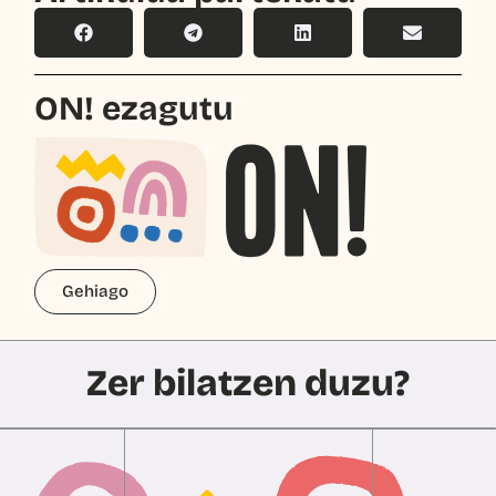
ON! ezagutu
Gehiago
Zer bilatzen duzu?