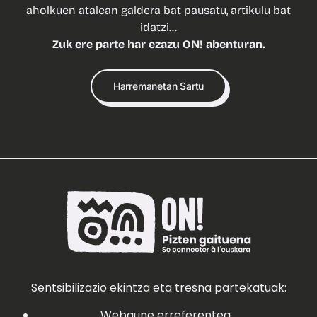
aholkuen atalean galdera bat pausatu, artikulu bat
idatzi…
Zuk ere parte har ezazu ON! abenturan.
Harremanetan Sartu
Sentsibilizazio ekintza eta tresna partekatuak:
Webgune erreferentea