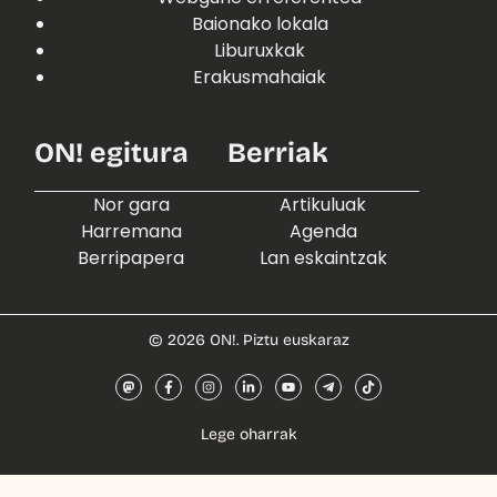
Baionako lokala
Liburuxkak
Erakusmahaiak
ON! egitura
Berriak
Nor gara
Artikuluak
Harremana
Agenda
Berripapera
Lan eskaintzak
© 2026 ON!. Piztu euskaraz
Lege oharrak