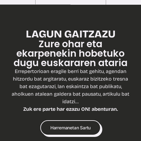
LAGUN GAITZAZU
Zure ohar eta
ekarpenekin hobetuko
dugu euskararen ataria
Errepertorioan eragile berri bat gehitu, agendan
hitzordu bat argitaratu, euskaraz bizitzeko tresna
bat ezagutarazi, lan eskaintza bat publikatu,
aholkuen atalean galdera bat pausatu, artikulu bat
idatzi…
Zuk ere parte har ezazu ON! abenturan.
Harremanetan Sartu