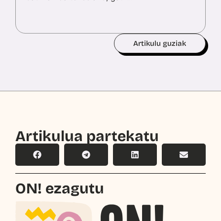
Artikulu guziak
Artikulua partekatu
ON! ezagutu