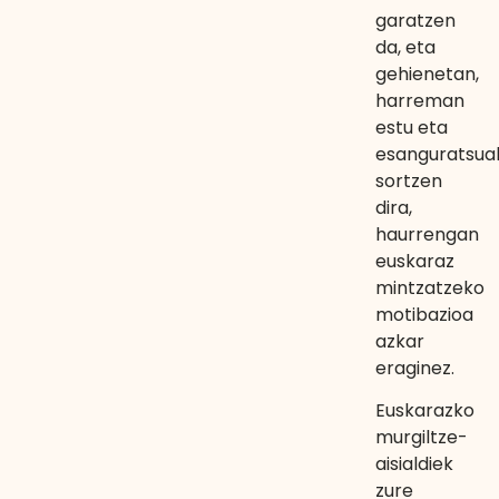
garatzen
da, eta
gehienetan,
harreman
estu eta
esanguratsua
sortzen
dira,
haurrengan
euskaraz
mintzatzeko
motibazioa
azkar
eraginez.
Euskarazko
murgiltze-
aisialdiek
zure