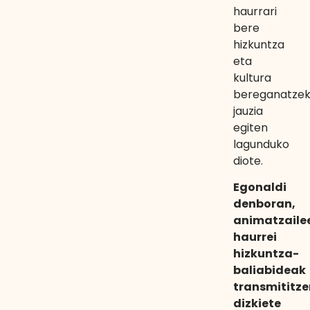
haurrari
bere
hizkuntza
eta
kultura
bereganatze
jauzia
egiten
lagunduko
diote.
Egonaldi
denboran,
animatzaile
haurrei
hizkuntza-
baliabideak
transmititze
dizkiete