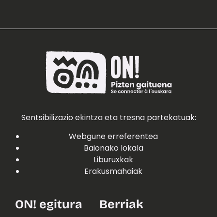
Sentsibilizazio ekintza eta tresna partekatuak:
Webgune erreferentea
Baionako lokala
Liburuxkak
Erakusmahaiak
ON! egitura
Berriak