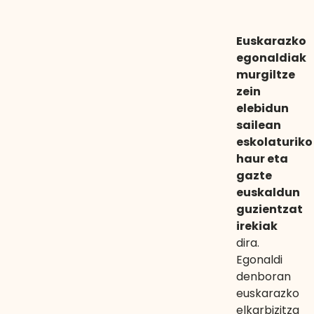
Euskarazko
egonaldiak
murgiltze
zein
elebidun
sailean
eskolaturiko
haur eta
gazte
euskaldun
guzientzat
irekiak
dira.
Egonaldi
denboran
euskarazko
elkarbizitza