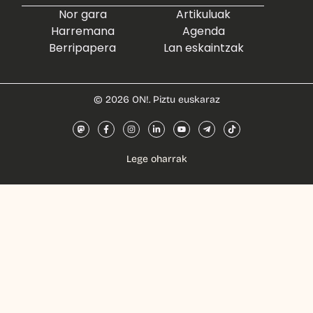
Nor gara
Artikuluak
Harremana
Agenda
Berripapera
Lan eskaintzak
© 2026 ON!. Piztu euskaraz
Lege oharrak